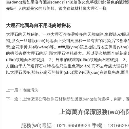
當(dāng)然如果沒有適當(dāng)?shù)膾伖夂兔芊猓稽c帶色的液
先吸引人的就是它的形美觀。很少建筑材料像大理石一樣
大理石地面為何不用花崗巖拼花
大理石的天然缺陷。一些大理石存在著較多的天然缺陷,象裂縫,砂眼,
補,那么一旦鋪設(shè)到地面上受到潮濕和一些有害的污染后它會率
黃,金花米黃,啡網(wǎng)等。###應(yīng)該是從以后地面保養(
的機器去磨大理石的話,那大理石消耗很大。所以要么地面全鋪花崗巖要么全鋪
(dǎo)致地面石材裂損。 2、外來的破壞導(dǎo)致地面石材破損。 
方面由于人們選擇石材時往往只注重色調(diào),而不去考慮大理石
以大理石居多,那時花崗石的技術(shù)還沒有現(xiàn)在這樣先進,
上一篇：
地面清洗
下一篇：
上海保潔公司教你石材翻新防護應(yīng)如何選擇，判斷，優(
上海萬卉保潔服務(wù)有限
服務(wù)電話：021-66509929 手機：13166288