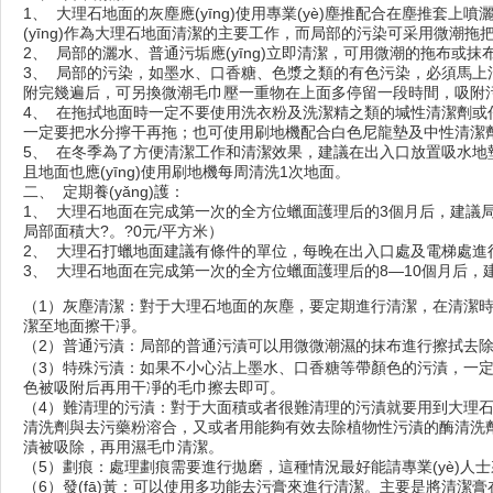
1、  大理石地面的灰塵應(yīng)使用專業(yè)塵推配合在塵推套上噴灑  靜
(yīng)作為大理石地面清潔的主要工作，而局部的污染可采用微潮拖把擦拭
2、  局部的灑水、普通污垢應(yīng)立即清潔，可用微潮的拖布或抹
3、  局部的污染，如墨水、口香糖、色漿之類的有色污染，必須
附完幾遍后，可另換微潮毛巾壓一重物在上面多停留一段時間，吸附污垢效果
4、  在拖拭地面時一定不要使用洗衣粉及洗潔精之類的堿性清潔劑或任何酸性
一定要把水分擰干再拖；也可使用刷地機配合白色尼龍墊及中性清潔劑刷洗地
5、  在冬季為了方便清潔工作和清潔效果，建議在出入口放置吸水地
且地面也應(yīng)使用刷地機每周清洗1次地面。
二、  定期養(yǎng)護：
1、  大理石地面在完成第一次的全方位蠟面護理后的3個月后，建議
局部面積大?。?0元/平方米）
2、  大理石打蠟地面建議有條件的單位，每晚在出入口處及電梯處進
3、  大理石地面在完成第一次的全方位蠟面護理后的8—10個月后，
（1）灰塵清潔：對于大理石地面的灰塵，要定期進行清潔，在清潔時
潔至地面擦干凈。
（2）普通污漬：局部的普通污漬可以用微微潮濕的抹布進行擦拭去除
（3）特殊污漬：如果不小心沾上墨水、口香糖等帶顏色的污漬，一定要立
色被吸附后再用干凈的毛巾擦去即可。
（4）難清理的污漬：對于大面積或者很難清理的污漬就要用到大理石專用
清洗劑與去污藥粉溶合，又或者用能夠有效去除植物性污漬的酶清洗劑與去污
漬被吸除，再用濕毛巾清潔。
（5）劃痕：處理劃痕需要進行拋磨，這種情況最好能請專業(yè)人士來進
（6）發(fā)黃：可以使用多功能去污膏來進行清潔。主要是將