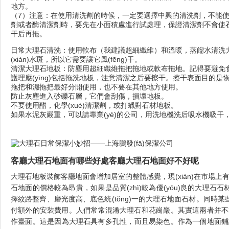
地方。
（7）注意：在使用清洗劑的時候，一定要選擇中興的清洗劑，不能使用
劑或者酶清潔劑時，要先在小面積處進行試處理，保證清潔劑不會
干后再拖。
日常大理石清洗：使用軟布（我建議超細纖維）和溫暖，蒸餾水清洗大理
(xiàn)水斑，所以它需要讓它風(fēng)干。
清潔大理石地板：防塵用超細纖維拖把拖地或軟布拖地。記得要避免食
護理應(yīng)包括拖洗地板，注意清潔之后要擦干。擦干表面目的是恢復
拖把和濕拖把最好分開使用，也不要在其他地方使用。  
防止灰塵進入砂礫石層，它們會刮傷，損壞地板。  
不要使用醋，化學(xué)清潔劑，或打蠟對石材地板。  
如果水泥灰嚴重，可以請專業(yè)的公司，用洗地機洗后吸水機吸干，
客廳大理石地面有哪些好處客廳大理石地面好不好呢
大理石地板裝飾客廳地面會增加居室的整體感覺，現(xiàn)在市
石地面的價格較為昂貴，如果是品質(zhì)較為優(yōu)良的大理石
擇紋路整齊、磨光度高、底色統(tǒng)一的大理石地面石材。同
付額外的安裝費用。人們常常混淆大理石和花崗巖。其實這兩者并不
作臺面。這是因為大理石具有多孔性，而且易染色。作為一個地面鋪設(