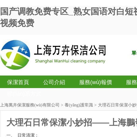
国产调教免费专区_熟女国语对白短
视频免费
單
保潔首頁
公司介紹
服務(wù)報價
服務
聯(lián)系方式
上海萬卉保潔服務(wù)有限公司
>
養(yǎng)護常識
> 大理石日常保潔小妙
大理石日常保潔小妙招——上海鵬發
一、  日常清潔：