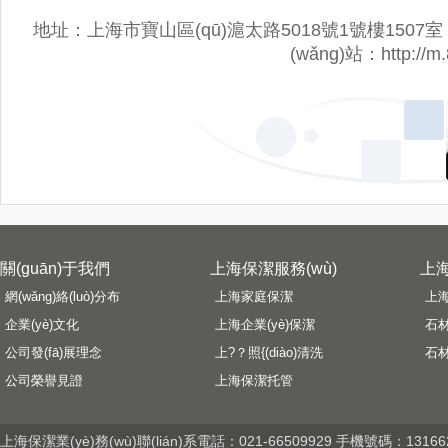
地址：上海市寶山區(qū)滬太路5018號1號樓1507室 網(wǎn
(wǎng)站：
http://m
關(guān)于我們
上海保潔服務(wù)
上海
網(wǎng)絡(luò)分布
上海家庭保潔
上
企業(yè)文化
上海企業(yè)保潔
石
公司發(fā)展理念
上?？照{(diào)清洗
石
公司榮譽見證
上海保潔托管
上海保潔
業(yè)務(wù)聯(lián)系電話：021-66509929 手機號碼：13166