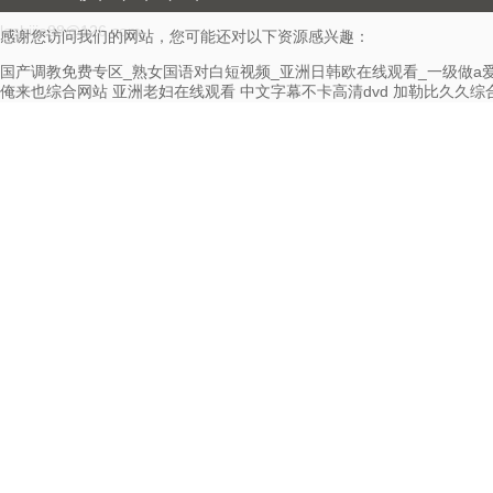
leshijie88@126.com
感谢您访问我们的网站，您可能还对以下资源感兴趣：
国产调教免费专区_熟女国语对白短视频_亚洲日韩欧在线观看_一级做a
俺来也综合网站
亚洲老妇在线观看
中文字幕不卡高清dvd
加勒比久久综