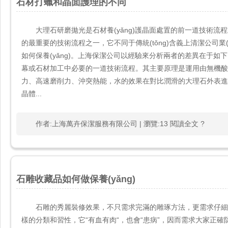
石材打蠟和晶面護理的不同
大理石研磨拋光是石材養(yǎng)護晶面處置的前一道技術流程
的最重要的技術流程之一，它不同于傳統(tǒng)含義上清潔公司業(y
如何保養(yǎng)。上海保潔公司以經驗來分析兩者的差異在于如下
幕或石材加工中必要的一道技術流程。其主要原理是運用由無機酸
力、高速磨削力、沖突熱能，水的效果在對比潤滑的大理石外表進
晶體...
作者:上海萬卉保潔服務有限公司 | 瀏覽:13 閱讀全文 ?
石雕收藏品如何做保養(yǎng)
石雕的秀麗裝修效果，不只需求完滿的雕琢方法，更需求仔細的養
樣的分類和習性，它“有血有肉“，也會“患病”，因而需求大家