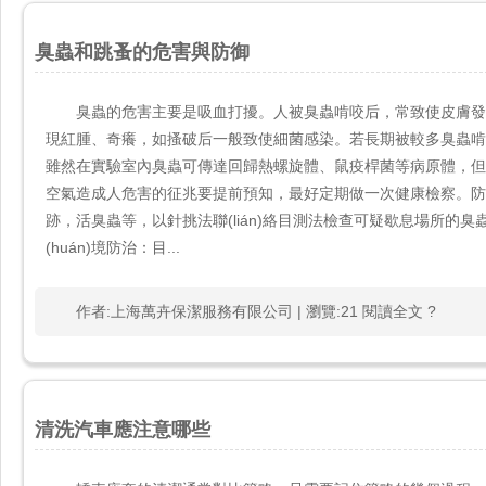
臭蟲和跳蚤的危害與防御
臭蟲的危害主要是吸血打擾。人被臭蟲啃咬后，常致使皮膚
現紅腫、奇癢，如搔破后一般致使細菌感染。若長期被
雖然在實驗室內臭蟲可傳達回歸熱螺旋體、鼠疫桿菌等病原體
空氣造成人危害的征兆要提前預知，最好定期做一次健康檢察。
跡，活臭蟲等，以針挑法聯(lián)絡目測法檢查可疑歇息場所的臭
(huán)境防治：目...
作者:上海萬卉保潔服務有限公司 | 瀏覽:21 閱讀全文 ?
清洗汽車應注意哪些