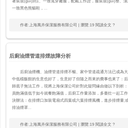
著裝規(guī)則1、一致寬穿廠服，配戴工作證，服裝規(guī)整
一致黑色熊貓鞋，...
作者:上海萬卉保潔服務有限公司 | 瀏覽:19 閱讀全文 ?
后廚油煙管道排煙故障分析
后廚油煙機、油煙管道排煙不暢、家中管道疏通方法已成
中低檔飯館的生意也好了，生意好了但隨之而來的費事也來了：后廚油煙機
師底子無法工作，現將上海保潔公司針對此疑問緣由做以下剖析：1
員飽滿值低于如今就餐飽滿值，后廚工作量添加，多臺灶一起工作，原規
決辦法：在排煙口加裝電扇式四葉或六葉排煙風機，進步排煙量;
排油煙罩...
作者:上海萬卉保潔服務有限公司 | 瀏覽:19 閱讀全文 ?