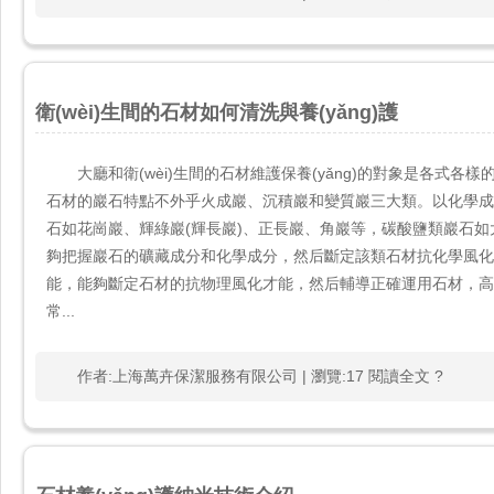
衛(wèi)生間的石材如何清洗與養(yǎng)護
大廳和衛(wèi)生間的石材維護保養(yǎng)的對象是各式各樣
石材的巖石特點不外乎火成巖、沉積巖和變質巖三大類。以
石如花崗巖、輝綠巖(輝長巖)、正長巖、角巖等，碳酸鹽類巖石如大
夠把握巖石的礦藏成分和化學成分，然后斷定該類石材抗化學風化才
能，能夠斷定石材的抗物理風化才能，然后輔導正確運用石材
常...
作者:上海萬卉保潔服務有限公司 | 瀏覽:17 閱讀全文 ?