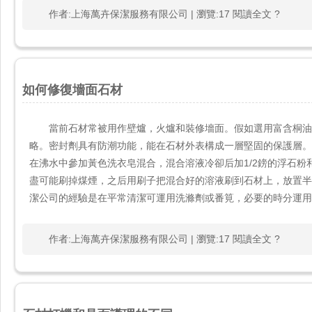
作者:上海萬卉保潔服務有限公司 | 瀏覽:17 閱讀全文 ?
如何修復墻面石材
當前石材常被用作壁爐，火爐和裝修墻面。假如選用富含
略。密封劑具有防潮功能，能在石材外表構成一層堅固的保護層。偶
在沸水中參加黃色洗衣皂混合，混合溶液冷卻后加1/2鎊的浮石粉和1/2家用氨水
盡可能刷掉煤煙，之后用刷子把混合好的溶液刷到石材上，放
潔公司的經驗是在平常清潔可運用洗滌劑或番筧，必要的時分運用溫文的
作者:上海萬卉保潔服務有限公司 | 瀏覽:17 閱讀全文 ?