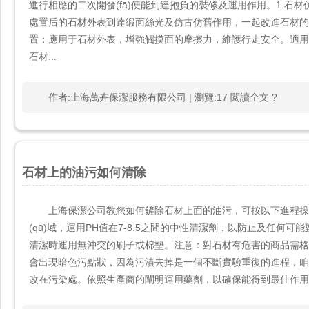
進行相應的二次開發(fā)便能到達抱負的裝修及運用作用。1.石材
處置后的石材外表到達緞面絲光及仿古仿舊作用，一起改進石材的防
置：應用于石材外表，增強觸摸面的摩擦力，維護行走安全。適用于
石材...
作者:上海萬卉保潔服務有限公司 | 瀏覽:17 閱讀全文 ?
石材上的油污如何清除
上海保潔公司教您如何鏟除石材上面的油污，可按以下進程操
(qū)域，運用PH值在7-8.5之間的中性清潔劑，以防止及任何
清潔時運用無沖突的刷子或棉墊。注意：對石材有危害的商品需格外注
會出現暗色污點狀，因為污漬去掉是一個不斷實驗重復的進程
改在污染處。依照生產商的闡明運用藥劑，以確保能得到最佳作用