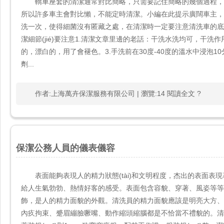
轎車座套的清潔通常對比簡略，只需要記住簡略的幾個過程
所以許多車主會對比懶，不能定時清潔。小編在此提示廣闊車主
洗一次，使得細菌沒有匿藏之處，在清潔時一定要注意清洗車的
潔細節(jié)要注意1.清潔文章里邊的老話：干洗水洗均可，干洗作
的，漂白的，用了會褪色。3.手洗前在30度-40度的溫水中浸泡1
劑...
作者:上海萬卉保潔服務有限公司 | 瀏覽:14 閱讀全文 ?
保潔公務人員的儀表儀容
表面能夠表現人的精力狀態(tài)和文明程度，杰出的表面表現著
給人生氣勃勃、熱情好客的感受。表面包含容貌、穿著、風姿等
飾，是人的精力面貌的外觀。清洗員的精力面貌應該是明亮大方、面
內疚拘束、蹙眉繃臉噘嘴、動作縮頭縮腦都是不恰當不禮貌的