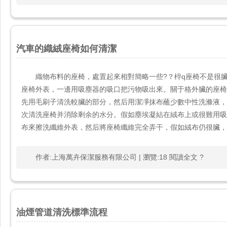
汽車的織絨座椅如何清潔
織物布料的座椅，處置起來相對簡略一些?？椊q座椅不
座椅外表，一邊用吸塵器的吸口把污物吸出來。關于格外臟的座
先用毛刷子清洗較臟的部分，然后用潔凈抹布蘸少數中性洗滌液
次清洗座椅并消除剩余的水分。假如塵埃凝結在絨布上或很難用
布來擦洗纖維外表，然后將座椅纖維完全弄干，假如絨布仍很臟
作者:上海萬卉保潔服務有限公司 | 瀏覽:18 閱讀全文 ?
油煙管道清洗標準流程