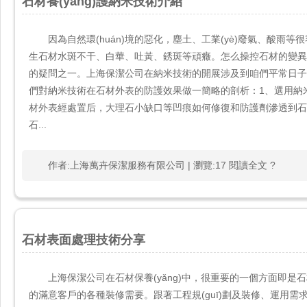
石材養(yǎng)護納米技術介紹
因為自然環(huán)境的惡化，塵土、工業(yè)廢氣、酸雨等很
生石材水斑不干、白華、吐黃、銹斑等頑癥。怎么操控
的疑問之一。上海保潔公司在納米技術的開展涉及到咱們平常日子的
們對納米技術在石材外表的防護效果做一簡略的剖析：1、選用
材外表經處置后，大理石小缺口等凹痕如何修復和防護劑滲透到石材微
石...
作者:上海萬卉保潔服務有限公司 | 瀏覽:17 閱讀全文 ?
石材表面處理技術分享
上海保潔公司在石材保養(yǎng)中，很重要的一個方面即是石
的滿意客戶的各種裝修需要。跟著工程規(guī)劃及裝修、運用需求的