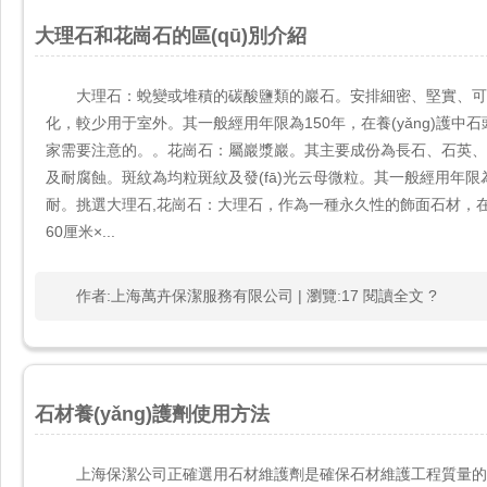
大理石和花崗石的區(qū)別介紹
大理石：蛻變或堆積的碳酸鹽類的巖石。安排細密、堅實、可磨
化，較少用于室外。其一般經用年限為150年，在養(yǎng)護中
家需要注意的。。花崗石：屬巖漿巖。其主要成份為長石、石
及耐腐蝕。斑紋為均粒斑紋及發(fā)光云母微粒。其一般經用年限為20
耐。挑選大理石,花崗石：大理石，作為一種永久性的飾面石材，
60厘米×...
作者:上海萬卉保潔服務有限公司 | 瀏覽:17 閱讀全文 ?
石材養(yǎng)護劑使用方法
上海保潔公司正確選用石材維護劑是確保石材維護工程質量的關鍵因素