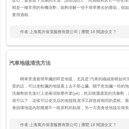
從心，還會留下丑陋的水漬。誤區(qū)三：用酒精和其它一些化
精是一種常用的有機溶劑，能夠溶解一些不簡單擦去的塵垢
要用酒精...
作者:上海萬卉保潔服務有限公司 | 瀏覽:18 閱讀全文 ?
汽車地毯清洗方法
轎車里邊最簡單臟的即是地毯，尤其是“汽車的織絨座椅如何清
置的話，可以使較臟的地毯看上去不那么臟。關于愈加臟一些
洗滌劑前先進行上述兩項除塵作業(yè)，然后噴灑適當的洗滌劑，
就可以了，這樣可以使洗后的地毯既潔凈又跟曾經相同的柔軟
會損壞地毯內部幾層不一樣原料的粘接，另一方面會使地毯在很長
作者:上海萬卉保潔服務有限公司 | 瀏覽:18 閱讀全文 ?