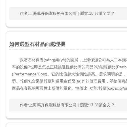
作者:上海萬卉保潔服務有限公司 | 瀏覽:18 閱讀全文 ?
如何選型石材晶面處理機
跟著石材保養(yǎng)業(yè)的開展，上海保潔公司為人工本錢
率的設備?也即是怎么正確挑選性價比高的商品?功能報價比(Perform
(Performance/Cost)。它的比值越大性價比越高。需求
勞。報價包含采購報價和運用進程發(fā)作的修理費用，即整個商
商品在客觀的可買性上所做的量化。性價比=功能/報價(capacity/p
作者:上海萬卉保潔服務有限公司 | 瀏覽:17 閱讀全文 ?