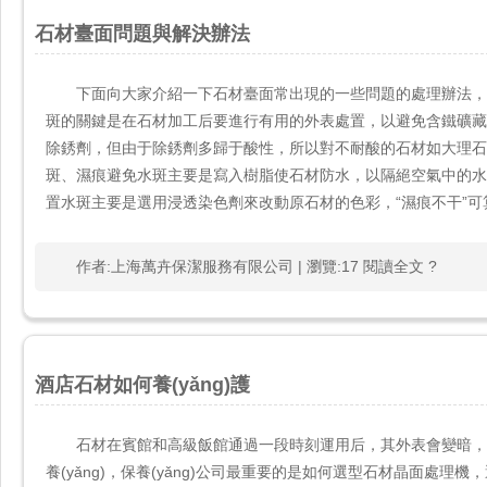
石材臺面問題與解決辦法
下面向大家介紹一下石材臺面常出現的一些問題的處理辦法，這也
斑的關鍵是在石材加工后要進行有用的外表處置，以避免含鐵礦
除銹劑，但由于除銹劑多歸于酸性，所以對不耐酸的石材如大理石
斑、濕痕避免水斑主要是寫入樹脂使石材防水，以隔絕空氣中的水份與
置水斑主要是選用浸透染色劑來改動原石材的色彩，“濕痕不干”可算
作者:上海萬卉保潔服務有限公司 | 瀏覽:17 閱讀全文 ?
酒店石材如何養(yǎng)護
石材在賓館和高級飯館通過一段時刻運用后，其外表會變暗
養(yǎng)，保養(yǎng)公司最重要的是如何選型石材晶面處理機