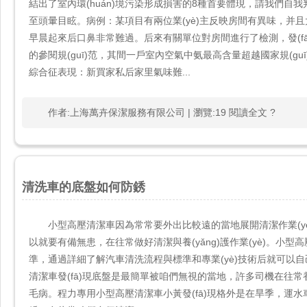
結出了室內環(huán)境污染形成損害的8種首要體現，請我們自我判
至頭暈目眩。病例：某項目有兩位業(yè)主反映房間有異味，并且大家感到頭
早晨起來后口鼻非常難過。后來有關單位對房間進行了檢測，發(f
的參閱規(guī)范，其間一戶室內空氣中氨最高含量超越國家規(guī)定的公
綜合征表現：新買家私后家里氣味難...
作者:上海萬卉保潔服務有限公司 | 瀏覽:19 閱讀全文 ?
清洗車的底盤如何防銹
小型高壓清潔車因為常常要外出比較遠的當地展開清潔作業(yè)
以就要有備無患，在往常做好清潔與養(yǎng)護作業(yè)
準，通過詳細了解汽車清洗流程與標準和專業(yè)技術后就可以自己動
清潔車發(fā)現底盤是最簡單被咱們無視的當地，許多司機在往
毛病。程力專用小型高壓清潔車小黃發(fā)現格外是在旱季