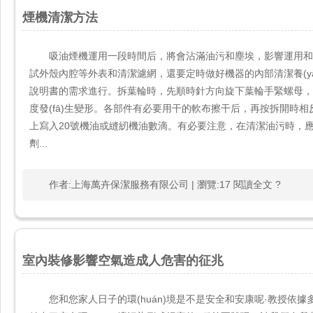
煙機清潔方法
吸油煙機運用一段時間后，將會沾滿油污和塵埃，影響運用和
試外殼內腔等外表和清潔濾網，還要定時做好機器的內部清潔養(yǎng
說明書的需求進行。拆葉輪時，先順時針方向旋下葉輪手緊螺母，
度發(fā)生變形。各部件有必要用干的軟布擦干后，再按拆開時
上寫入20號機油或縫紉機油數滴。有必要注意，在清潔油污時
劑...
作者:上海萬卉保潔服務有限公司 | 瀏覽:17 閱讀全文 ?
室內裝修影響空氣造成人危害的征兆
您和您家人日子的環(huán)境是不是安全和安康呢·教授依據多