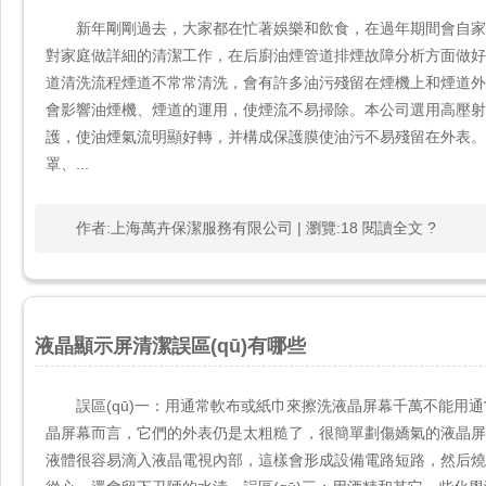
新年剛剛過去，大家都在忙著娛樂和飲食，在過年期間會自
對家庭做詳細的清潔工作，在后廚油煙管道排煙故障分析方面做好詳細的故
道清洗流程煙道不常常清洗，會有許多油污殘留在煙機上和煙道外表
會影響油煙機、煙道的運用，使煙流不易掃除。本公司選用高壓
護，使油煙氣流明顯好轉，并構成保護膜使油污不易殘留在
罩、...
作者:上海萬卉保潔服務有限公司 | 瀏覽:18 閱讀全文 ?
液晶顯示屏清潔誤區(qū)有哪些
誤區(qū)一：用通常軟布或紙巾來擦洗液晶屏幕千萬不能用通常軟
晶屏幕而言，它們的外表仍是太粗糙了，很簡單劃傷嬌氣的液晶屏幕。
液體很容易滴入液晶電視內部，這樣會形成設備電路短路，然后燒壞貴重