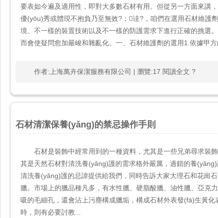
要表如今遍及適用性，即對大多數石材有用。但從另一方面來
優(yōu)秀或體現不抱負乃至無效?；诖?，咱們在選用石
境、不一樣的裝置技術以及不一樣的防護需求下進行正確的挑選
而會使疑問愈加嚴峻和雜亂化。一、石材維護劑的選用1.依據甲方的防
作者:上海萬卉保潔服務有限公司 | 瀏覽:17 閱讀全文 ?
石材清潔保養(yǎng)的禁忌操作手則
石材是裝飾中經常用到的一種資料，尤其是一些兄弟尋求裝飾
其是天然石材對清洗養(yǎng)護的需求格外嚴厲，過錯的養(
清洗養(yǎng)護的忌諱提供給我們，同時告訴大家大理石和花崗
臘。市場上的臘品種凡多，有水性臘、硬脂酸臘、油性臘
吸的毛細孔，還會沾上污塵構成臘垢，構成石材外表發(fā)生
時，則有必要討教...