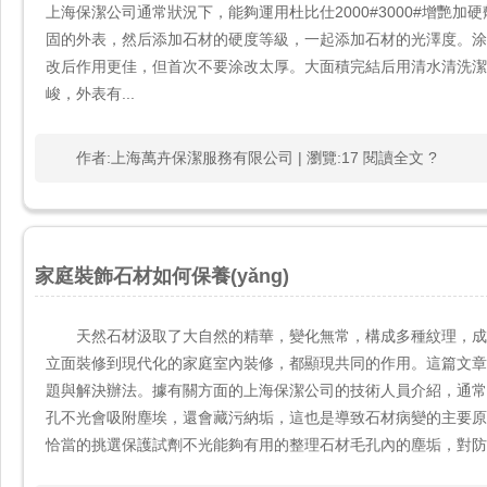
上海保潔公司通常狀況下，能夠運用杜比仕2000#3000#增艷加
固的外表，然后添加石材的硬度等級，一起添加石材的光澤度
改后作用更佳，但首次不要涂改太厚。大面積完結后用清水清洗
峻，外表有...
作者:上海萬卉保潔服務有限公司 | 瀏覽:17 閱讀全文 ?
家庭裝飾石材如何保養(yǎng)
天然石材汲取了大自然的精華，變化無常，構成多種紋理
立面裝修到現代化的家庭室內裝修，都顯現共同的作用。這篇文章的重
題與解決辦法。據有關方面的上海保潔公司的技術人員介紹，
孔不光會吸附塵埃，還會藏污納垢，這也是導致石材病變的主要原
恰當的挑選保護試劑不光能夠有用的整理石材毛孔內的塵垢，對防止石材