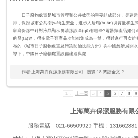
日子廢物處置是城市管理和公共效勞的重要組成部分，是建造資源節
排，保證城市公共衛(wèi)生安全，進步人居環(huán)境質量和生態(
家庭保潔中針對液晶顯示屏清潔誤區(qū)有哪些?電器類產品如何正確
的發(fā)達，很多電子類產品功能都集成為一體，很難進行再次
布的《城市日子廢物處置及污染防治技能方針》與中國經濟展開水平相
導下，中國日子廢物處置設備建造與處...
作者:上海萬卉保潔服務有限公司 | 瀏覽:18 閱讀全文 ?
1...
上一頁
3
4
5
6
7
8
9
上海萬卉保潔服務有限公司
服務電話：021-66509929 手機：1316628819