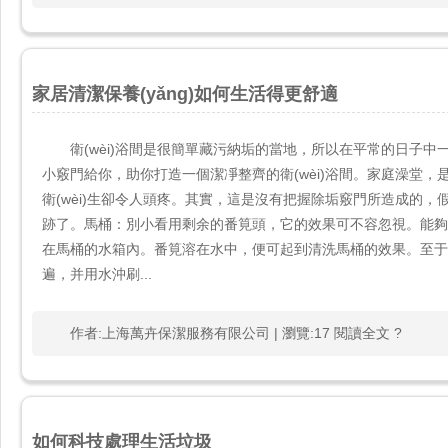
家居清潔保養(yǎng)如何生活得更舒適
衛(wèi)浴間是很簡單藏污納垢的當地，所以在平常的日子中一定
小竅門給你，助你打造一個潔凈整齊的衛(wèi)浴間。家庭澡堂，是一
衛(wèi)生卻令人頭疼。其實，這是沒有把握除垢竅門所造成的，
跡了。馬桶：別小看用剩余的番筧頭，它的效果可不容忽視
在馬桶的水箱內。番筧溶在水中，便可起到清洗馬桶的效果
遍，并用水沖刷...
作者:上海萬卉保潔服務有限公司 | 瀏覽:17 閱讀全文 ?
如何科技處理生活垃圾