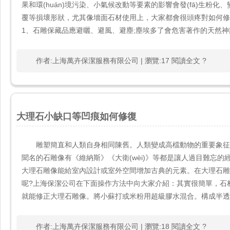
果和環(huán)境污染、小氣候改動等要素的影響會發(fā)生粉化、變色、生霉
覆等損壞形狀，尤其像墻面石材使用上，大家都會很頭疼對如何
1、石雕保藏品應避曬、避風、避塵;塵埃多了會危害著作的天然神韻
作者:上海萬卉保潔服務有限公司 | 瀏覽:17 閱讀全文 ?
大理石小缺口等凹痕如何修復
雕塑簡直和人類自身相同陳舊。人類變成高檔動物的重要象征就是制作東
聞名的石雕像有《維納斯》《大衛(wèi)》等都是讓人過目難忘的經典作
大理石雕像能給室內設計或室外空間增加古典的元素。在大理石雕像
呢?上海保潔公司在下面操作方法中向大家介紹：其實很簡單
就能修正大理石雕像。將小蘇打或米粉用超級膠水混合。構成半透明
作者:上海萬卉保潔服務有限公司 | 瀏覽:18 閱讀全文 ?