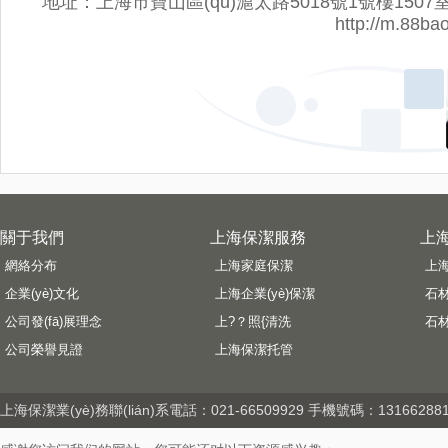
地址：上海市寶山區(qū)滬太路5018號1號樓1507室 網址：
http://m.88ba
關于我們
上海保潔服務
上海
網絡分布
上海家庭保潔
上
企業(yè)文化
上海企業(yè)保潔
石
公司發(fā)展理念
上?？照{清洗
石
公司榮譽見證
上海保潔托管
上海保潔
業(yè)務聯(lián)系電話：021-66509929 手機號碼：13166288193