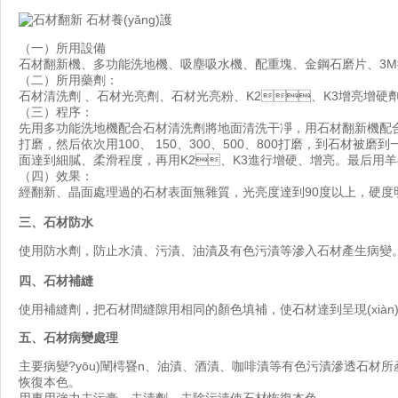
（一）所用設備
石材翻新機、多功能洗地機、吸塵吸水機、配重塊、金鋼石磨片、3M拋
（二）所用藥劑：
石材清洗劑 、石材光亮劑、石材光亮粉、K2、K3增亮增
（三）程序：
先用多功能洗地機配合石材清洗劑將地面清洗干凈，用石材翻新機配合不
打磨，然后依次用100、 150、300、500、800打磨，到
面達到細膩、柔滑程度，再用K2、K3進行增硬、增亮。最后
（四）效果：
經翻新、晶面處理過的石材表面無雜質，光亮度達到90度以上，硬
三、石材防水
使用防水劑，防止水漬、污漬、油漬及有色污漬等滲入石材產生病變
四、石材補縫
使用補縫劑，把石材間縫隙用相同的顏色填補，使石材達到呈現(xiàn
五、石材病變處理
主要病變?yōu)闉樗疂n、油漬、酒漬、咖啡漬等有色污漬滲透石材
恢復本色。
用專用強力去污膏、去漬劑，去除污漬使石材恢復本色。