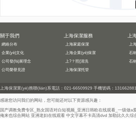
關于我們
上海保潔服務
上海
網絡分布
上海家庭保潔
上
企業(yè)文化
上海企業(yè)保潔
石
公司發(fā)展理念
上?？照{清洗
石
公司榮譽見證
上海保潔托管
上海保潔
業(yè)務聯(lián)系電話：021-66509929 手機號碼：13166288193
感谢您访问我们的网站，您可能还对以下资源感兴趣：
国产调教免费专区_熟女国语对白短视频_亚洲日韩欧在线观看_一级做a
俺来也综合网站
亚洲老妇在线观看
中文字幕不卡高清dvd
加勒比久久综