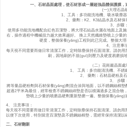
一、
石材晶面
處理，使石材形成一層超強晶體保護膜，達
(一)大理石晶
1、工具：多功能洗地機、吸水吸
2、藥劑：K2、K3結晶水及石材保
3、步驟
使用多功能洗地機配合紅色百潔墊，將大理石結晶水灑在地面上及施等量的
右，操作過程中機械扭力越大效果越好。 換上天然纖維墊噴上少量的“
硬度，整個保養(yǎng)工程到此已完成。整個大
4、注意事
每天視不同需要而做日常清潔工作，定時除塵保持石面清潔。請勿用
刷，因地刷的不規(guī)則壓力及硬度易磨損地面
（二）
花崗巖晶面
處
1、 工具：多功能清洗機、不銹鋼
2、 藥劑：石材晶硬粉及石材保
3、 步驟
將等量晶硬粉劑與石材保養(yǎng)劑混合涂與地面，以不銹鋼絲棉
超過2平米為最佳，經常檢查不銹鋼絲綿墊是否以積滿過多之混合物，適
墊噴上少量的噴磨晶硬劑重新墊磨一遍。整個保養(yǎng)過
4、 注意事項：
每天視不同需要而做
日常清潔
工作，定時除塵保持石面清潔。請勿用
以便下次使用，特別留意百潔墊及不銹鋼絲棉墊，需經常保持清潔以確保
二、石材翻新