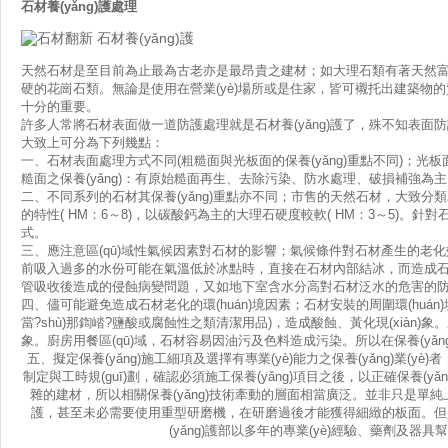
石材養(yǎng)護
處理
天然石材是至目前為止最為古老亦是最昂貴之建材；如大理石類有著天然富變化
硬的花崗石類。無論是使用在營業(yè)場所或是住家，皆可襯托出建
十分的重要。
許多人常將石材表面做一道防護處理就是石材養(yǎng)護了，殊不知表面防護只是石
大致上可分為下列幾點：
一、石材表面處理方式不同(粗糙面與光板面的保養(yǎng)重點不同)；光
糙面之保養(yǎng)：有原始糙面再生、去除污染、防水處理、破損補強為主
二、不同系列的石材其保養(yǎng)重點亦不同；市售的天然石材
的特性( HM：6～8)，以碳酸鈣為主的大理石硬度較軟( HM：3～5)。針
式。
三、應注意區(qū)域性氣候因素對石材的影響；氣候條件對石材產生的老化
前吸入過多的水份可能在氣溫低於冰點時，直接在石材內部結冰，而造成石材
管吸收後造成的侵蝕病變問題，又如地下室含水分高對石材泛水的危害的防護
四、儘可能避免造成石材老化的環(huán)境因素；石材安裝的周圍環(huán)
當?shù)那鍧崉?鹽酸或腐蝕性之類清潔用品)，造成酸蝕、黃化現(xiàn)象
象。廚房用餐區(qū)域，石材容易因油污及色料造成污染。所以在保養(yǎn
五、擬定保養(yǎng)施工細項及選擇有專業(yè)能力之保養(yǎng)業(
制定與工時規(guī)劃，確認必須施工保養(yǎng)項目之後，以正確保養
雜的建材，所以相關保養(yǎng)技術牽動的層面相當廣泛。並非只是單純
護，甚至未必需要使用重型研磨機，在研磨過後才能獲得細緻的板面。但是
(yǎng)護部以多年的專業(yè)經驗、藥劑及器