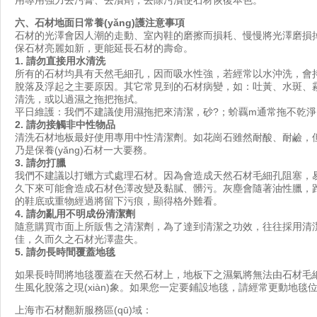
六、石材地面日常養(yǎng)護注意事項
石材的光澤會因人潮的走動、室內鞋的磨擦而損耗、慢慢將光澤磨損掉
保石材亮麗如新，更能延長石材的壽命。
1.
請勿直接用水清洗
所有的石材均具有天然毛細孔，因而吸水性強，若經常以水沖洗，
脫落及浮起之主要原因。其它常見到的石材病變，如：吐黃、水斑、
清洗，或以過濕之拖把拖拭。
平日維護：我們不建議使用濕拖把來清潔，砂?；蚧覊m通常拖不乾淨
2.
請勿接觸非中性物品
清洗石材地板最好使用專用中性清潔劑。如花崗石雖然耐酸、耐鹼
乃是保養(yǎng)石材一大要務。
3.
請勿打臘
我們不建議以打蠟方式處理石材。因為會造成天然石材毛細孔阻塞，易
久下來可能會造成石材色澤改變及黏膩、髒污。灰塵會隨著油性臘，
的鞋底或重物經過將留下污痕，顯得格外難看。
4.
請勿亂用不明成份清潔劑
隨意購買市面上所販售之清潔劑，為了達到清潔之功效，往往採
佳，久而久之石材光澤盡失。
5.
請勿長時間覆蓋地毯
如果長時間將地毯覆蓋在天然石材上，地板下之濕氣將無法由石材毛細孔揮發(
生風化脫落之現(xiàn)象。如果您一定要鋪設地毯，請經常更動地毯位置
上海市石材翻新服務區(qū)域：